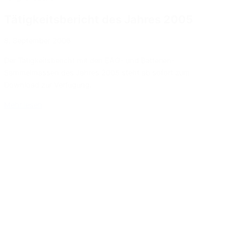
Tätigkeitsbericht des Jahres 2005
8. September 2006
Der Tätigkeitsbericht mit den EAG- und Batterien-
Sammelmassen des Jahres 2005 steht ab sofort zum
Download zur Verfügung.
Mehr lesen
Ergebnisse 1-6 von 120
1
2
3
...
20