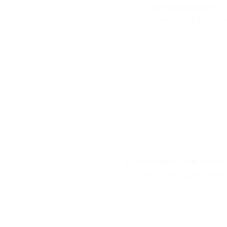
Recyclingpower
Plakat / Inserat A4, Hochf
Lebenszyklus (Alt-)Batte
Plakat A3, Querforma