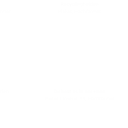
Recyclinghelden
ormat
Plakat, Hochformat
rien
Du hast es in der Hand
t
Plakat / Inserat A4, Hochformat