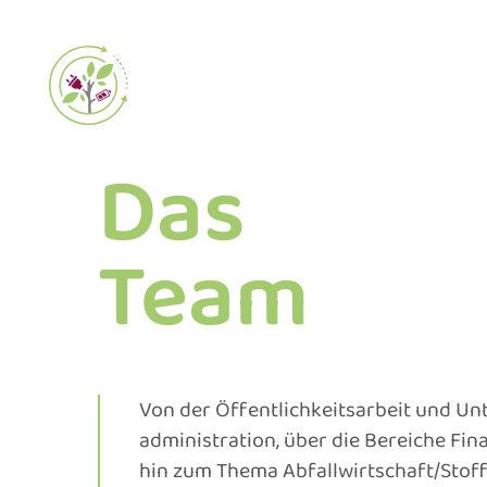
Zum
Inhalt
springen
Das
Team
Von der Öffentlich­keits­arbeit und 
administration, über die Bereiche Fin
hin zum Thema Abfall­wirtschaft/Stoff