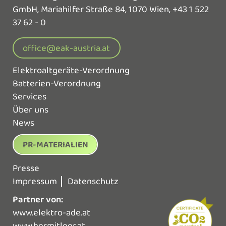
GmbH,
Mariahilfer Straße 84, 1070 Wien,
+43 1 522
37 62 - 0
office@eak-austria.at
Elektroaltgeräte-Verordnung
Batterien-Verordnung
Services
Über uns
News
PR-MATERIALIEN
Presse
Impressum
Datenschutz
Partner von:
www.elektro-ade.at
www.hermitleer.at