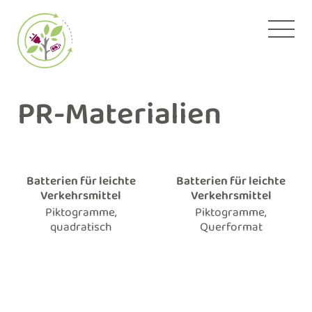
Zum
Inhalt
springen
PR-Materialien
Batterien für leichte
Batterien für leichte
Verkehrsmittel
Verkehrsmittel
Piktogramme,
Piktogramme,
quadratisch
Querformat