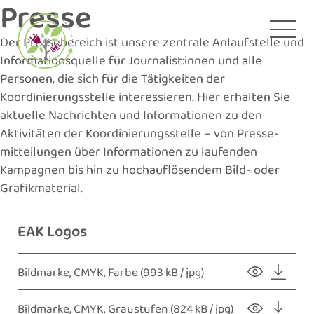
Presse
Zum
Inhalt
Der Pressebereich ist unsere zentrale Anlaufstelle und
springen
Informations­quelle für Journalist:innen und alle
Personen, die sich für die Tätig­keiten der
Koordinierungsstelle interessieren. Hier erhalten Sie
aktuelle Nachrichten und Informationen zu den
Aktivitäten der Koordi­nierungs­stelle – von Presse­
mitteilungen über Informationen zu laufenden
Kampagnen bis hin zu hoch­auflösendem Bild- oder
Grafikmaterial.
EAK Logos
Bildmarke, CMYK, Farbe
(993 kB / jpg)
Bildmarke, CMYK, Graustufen
(824 kB / jpg)